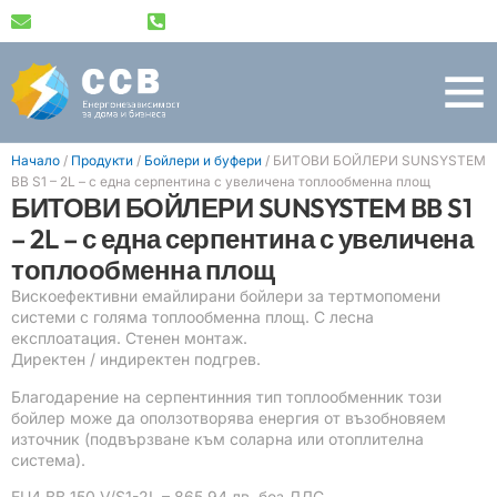
info@ssv-bg.com
+359 89 489 1791
Начало
/
Продукти
/
Бойлери и буфери
/
БИТОВИ БОЙЛЕРИ SUNSYSTEM
BB S1 – 2L – с една серпентина с увеличена топлообменна площ
БИТОВИ БОЙЛЕРИ SUNSYSTEM BB S1
– 2L – с една серпентина с увеличена
топлообменна площ
Вискоефективни емайлирани бойлери за тертмопомени
системи с голяма топлообменна площ. C лесна
експлоатация. Стенен монтаж.
Директен / индиректен подгрев.
Благодарение на серпентинния тип топлообменник този
бойлер може да оползотворява енергия от възобновяем
източник (подвързване към соларна или отоплителна
система).
EU4 BB 150 V/S1-2L
– 865.94 лв. без ДДС