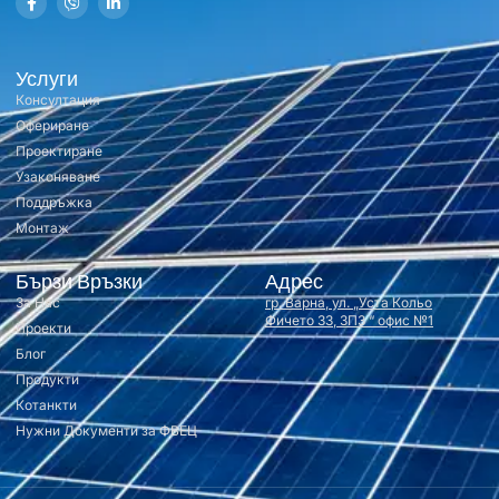
Услуги
Консултация
Офериране
Проектиране
Узаконяване
Поддръжка
Монтаж
Бързи Връзки
Адрес
За Нас
гр. Варна, ул. „Уста Кольо
Фичето 33, ЗПЗ “ офис №1
Проекти
Блог
Продукти
Котанкти
Нужни Документи за ФВЕЦ