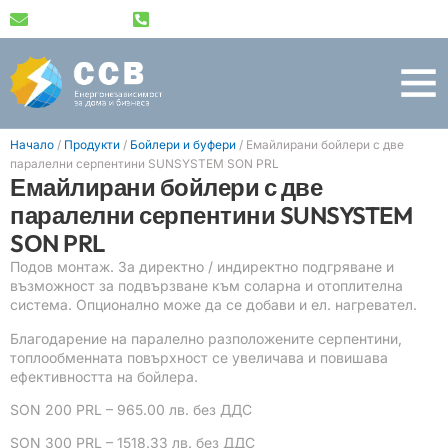
info@ssv-bg.com
+359 89 489 1791
Начало
/
Продукти
/
Бойлери и буфери
/
Емайлирани бойлери с две
паралелни серпентини SUNSYSTEM SОN PRL
Емайлирани бойлери с две
паралелни серпентини SUNSYSTEM
SОN PRL
Подов монтаж. За директно / индиректно подгряване и
възможност за подвързване към соларна и отоплителна
система. Опционално може да се добави и ел. нагревател.
Благодарение на паралелно разположените серпентини,
топлообменната повърхност се увеличава и повишава
ефективността на бойлера.
SON 200 PRL – 965.00 лв. без ДДС
SON 300 PRL – 1518.33 лв. без ДДС