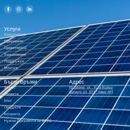
Услуги
Консултация
Офериране
Проектиране
Узаконяване
Поддръжка
Монтаж
Бързи Връзки
Адрес
За Нас
гр. Варна, ул. „Уста Кольо
Фичето 33, ЗПЗ “ офис №1
Проекти
Блог
Продукти
Котанкти
Нужни Документи за ФВЕЦ