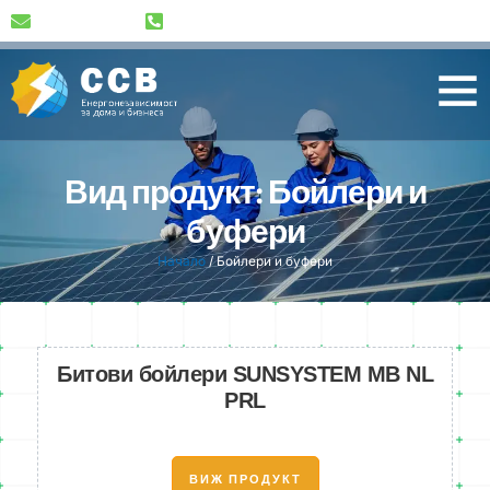
info@ssv-bg.com
+359 89 489 1791
Вид продукт: Бойлери и
буфери
Начало
/
Бойлери и буфери
Битови бойлери SUNSYSTEM MB NL
PRL
ВИЖ ПРОДУКТ