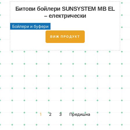
Битови бойлери SUNSYSTEM MB EL
– електрически
Бойлери и буфери
ВИЖ ПРОДУКТ
1
2
3
Предишна