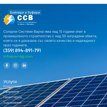
Бойлери и буфери
Соларни Системи Варна има над 15 години опит в
промишленото строителство с над 50 изградени обекта,
която се е доказала със своето качество и надеждност
през годините.
(359) 894-891-791
info@ssv-bg.com
Услуги
Консултация
Офериране
Проектиране
Узаконяване