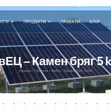
Нужни документи за ФВ
ЛУГИ
ПРОДУКТИ
ПРОЕКТИ
БЛОГ
вЕЦ – Камен бряг 5 
Начало
/
Проекти
/
ФвЕЦ – Камен бряг 5 kW