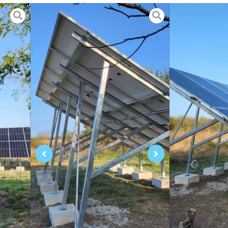
Мощност
Тип кон
– станд
– поръч
решение