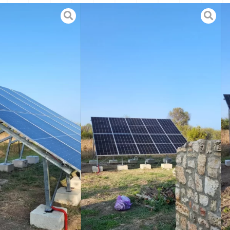
: 2 x 15 kW
трукция:
артна за плосък покрив
кова конструкция ( индивидуално
 изработено от нас)