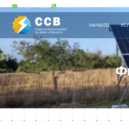
info@ssv-bg.com
+359 89 489 1791
НАЧАЛО
УС
Ф