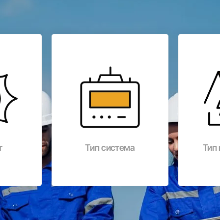
т
Тип система
Тип